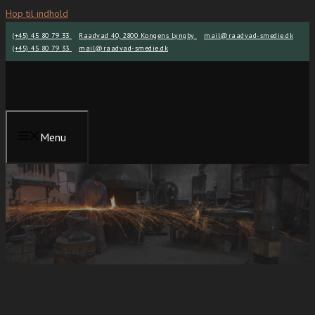
Hop til indhold
(+45) 45 80 79 33
Raadvad 40, 2800 Kongens Lyngby
mail@raadvad-smedie.dk
(+45) 45 80 79 33
mail@raadvad-smedie.dk
Menu