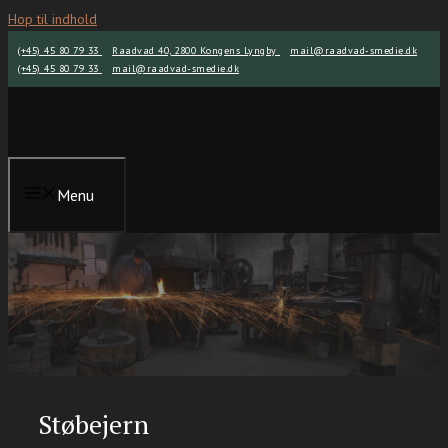
Hop til indhold
(+45) 45 80 79 33
Raadvad 40, 2800 Kongens Lyngby
mail@raadvad-smedie.dk
(+45) 45 80 79 33
mail@raadvad-smedie.dk
Menu
Støbejern